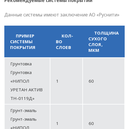
Рекомендуемые системы покрытий
Данные системы имеют заключение АО «Руснити»
ТОЛЩИНА
ПРИМЕР
КОЛ-
СУХОГО
СИСТЕМЫ
ВО
СЛОЯ,
ПОКРЫТИЯ
СЛОЕВ
МКМ
Грунтовка
Грунтовка
«НИПОЛ
1
60
УРЕТАН АКТИВ
ТН-0119Д»
Грунт-эмаль
Грунт-эмаль
1
60
«НИПОЛ