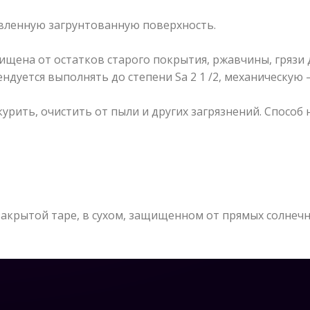
вленную загрунтованную поверхность.
щена от остатков старого покрытия, ржавчины, грязи д
дуется выполнять до степени Sa 2 1 /2, механическую – 
ить, очистить от пыли и других загрязнений. Способ н
акрытой таре, в сухом, защищенном от прямых солнечны