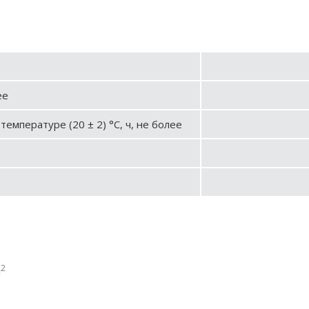
ее
температуре (20 ± 2) °С, ч, не более
2
м