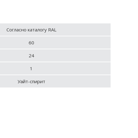
Согласно каталогу RAL
60
24
1
Уайт-спирит